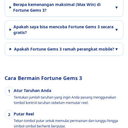
Berapa kemenangan maksimal (Max Win) di
▼
Fortune Gems 3?
Apakah saya bisa mencoba Fortune Gems 3 secara
▼
gratis?
Apakah Fortune Gems 3 ramah perangkat mobile?
▼
Cara Bermain Fortune Gems 3
Atur Taruhan Anda
1
Tentukan jumlah taruhan yang ingin Anda pasang menggunakan
tombol kontrol taruhan sebelum memutar reel.
Putar Reel
2
Tekan tombol putar untuk memulai permainan dan tunggu hingga
simbol-simbol berhenti berputar.