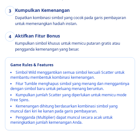
Kumpulkan Kemenangan
3
Dapatkan kombinasi simbol yang cocok pada garis pembayaran
untuk memenangkan hadiah instan.
Aktifkan Fitur Bonus
4
Kumpulkan simbol khusus untuk memicu putaran gratis atau
pengganda kemenangan yang besar.
Game Rules & Features
Simbol Wild menggantikan semua simbol kecuali Scatter untuk
membantu membentuk kombinasi kemenangan.
Fitur Tumble menghapus simbol yang menang dan menggantinya
dengan simbol baru untuk peluang menang beruntun.
Kumpulkan jumlah Scatter yang diperlukan untuk memicu mode
Free Spins.
Kemenangan dihitung berdasarkan kombinasi simbol yang
muncul dari kiri ke kanan pada garis pembayaran.
Pengganda (Multiplier) dapat muncul secara acak untuk
meningkatkan jumlah kemenangan Anda.